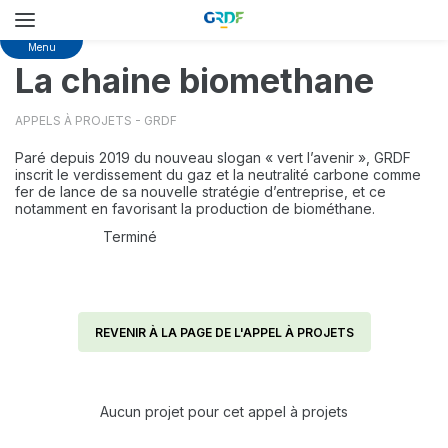
Skip
Menu
to
La chaine biomethane
main
content
APPELS À PROJETS - GRDF
Paré depuis 2019 du nouveau slogan « vert l’avenir », GRDF
inscrit le verdissement du gaz et la neutralité carbone comme
fer de lance de sa nouvelle stratégie d’entreprise, et ce
notamment en favorisant la production de biométhane.
Terminé
REVENIR À LA PAGE DE L'APPEL À PROJETS
Aucun projet pour cet appel à projets