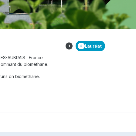
Lauréat
1
2
ES-AUBRAIS , France
nsommant du biométhane.
 runs on biomethane.