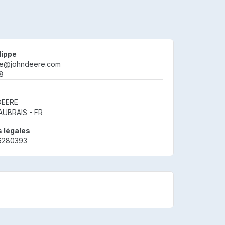
lippe
pe@johndeere.com
8
DEERE
AUBRAIS - FR
───────
 légales
86280393