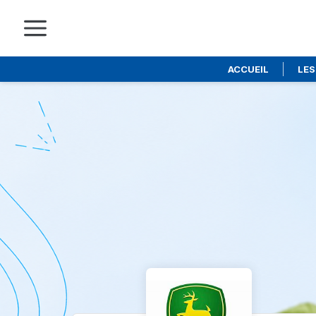
ACCUEIL
LES
Skip
to
main
content