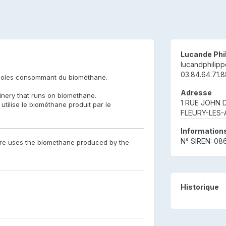
Lucande Phi
lucandphilip
03.84.64.71.8
coles consommant du biométhane.
Adresse
inery that runs on biomethane.
1 RUE JOHN 
tilise le biométhane produit par le
FLEURY-LES-
─────────────────────────────────────────────────
Informations
N° SIREN: 0
re uses the biomethane produced by the
Historique