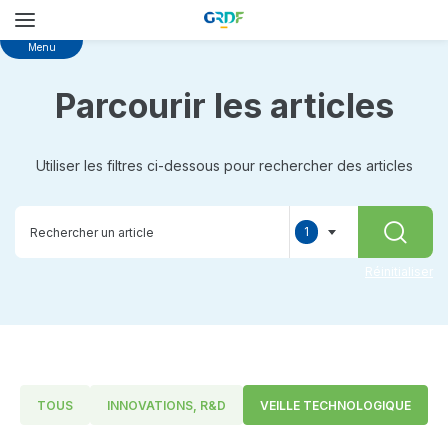
Skip
Menu
to
main
Parcourir les articles
content
Utiliser les filtres ci-dessous pour rechercher des articles
1
RECHER
selected
Réinitialiser
TOUS
INNOVATIONS, R&D
VEILLE TECHNOLOGIQUE