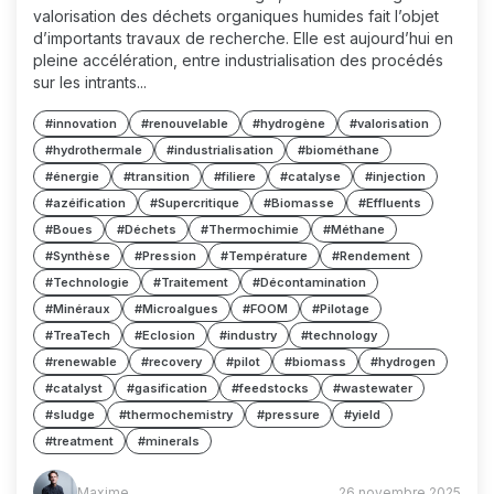
valorisation des déchets organiques humides fait l’objet
d’importants travaux de recherche. Elle est aujourd’hui en
pleine accélération, entre industrialisation des procédés
sur les intrants...
#innovation
#renouvelable
#hydrogène
#valorisation
#hydrothermale
#industrialisation
#biométhane
#énergie
#transition
#filiere
#catalyse
#injection
#azéification
#Supercritique
#Biomasse
#Effluents
#Boues
#Déchets
#Thermochimie
#Méthane
#Synthèse
#Pression
#Température
#Rendement
#Technologie
#Traitement
#Décontamination
#Minéraux
#Microalgues
#FOOM
#Pilotage
#TreaTech
#Eclosion
#industry
#technology
#renewable
#recovery
#pilot
#biomass
#hydrogen
#catalyst
#gasification
#feedstocks
#wastewater
#sludge
#thermochemistry
#pressure
#yield
#treatment
#minerals
Maxime
Maxime
26 novembre 2025