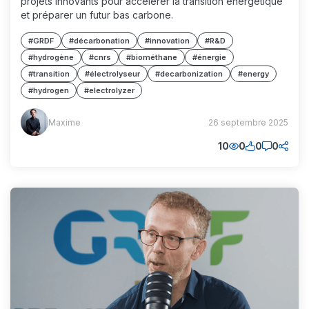
projets innovants pour accélérer la transition énergétique
et préparer un futur bas carbone.
#GRDF
#décarbonation
#innovation
#R&D
#hydrogène
#cnrs
#biométhane
#énergie
#transition
#électrolyseur
#decarbonization
#energy
#hydrogen
#electrolyzer
Maxime
Maxime
26 septembre 2025
(MM)
10
0
0
0