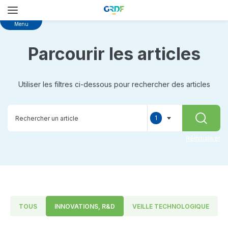
Skip
Menu
to
main
Parcourir les articles
content
Utiliser les filtres ci-dessous pour rechercher des articles
1
RECHER
selected
Réinitialiser
TOUS
INNOVATIONS, R&D
VEILLE TECHNOLOGIQUE