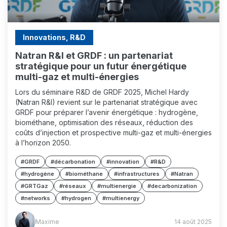
Innovations, R&D
Natran R&I et GRDF : un partenariat
stratégique pour un futur énergétique
multi-gaz et multi-énergies
Lors du séminaire R&D de GRDF 2025, Michel Hardy
(Natran R&I) revient sur le partenariat stratégique avec
GRDF pour préparer l’avenir énergétique : hydrogène,
biométhane, optimisation des réseaux, réduction des
coûts d’injection et prospective multi-gaz et multi-énergies
à l’horizon 2050.
#GRDF
#décarbonation
#innovation
#R&D
#hydrogène
#biométhane
#infrastructures
#Natran
#GRTGaz
#réseaux
#multienergie
#decarbonization
#networks
#hydrogen
#multienergy
Maxime
Maxime
14 août 2025
(MM)