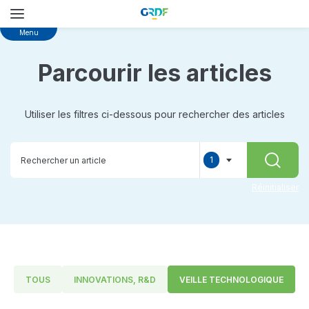
Skip
Menu
to
main
Parcourir les articles
content
Utiliser les filtres ci-dessous pour rechercher des articles
1
RECHER
selected
Réinitialiser
TOUS
INNOVATIONS, R&D
VEILLE TECHNOLOGIQUE