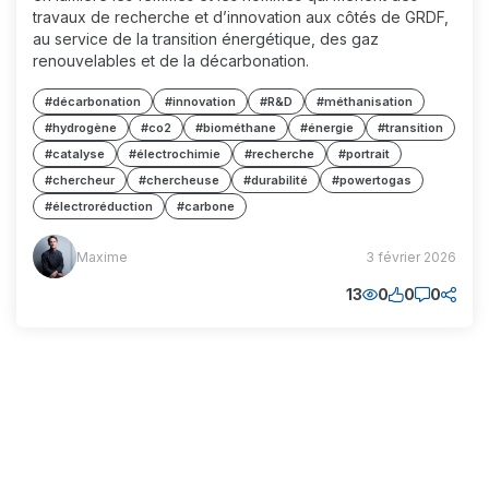
travaux de recherche et d’innovation aux côtés de GRDF,
au service de la transition énergétique, des gaz
renouvelables et de la décarbonation.
#décarbonation
#innovation
#R&D
#méthanisation
#hydrogène
#co2
#biométhane
#énergie
#transition
#catalyse
#électrochimie
#recherche
#portrait
#chercheur
#chercheuse
#durabilité
#powertogas
#électroréduction
#carbone
Maxime
Maxime
3 février 2026
(MM)
13
0
0
0