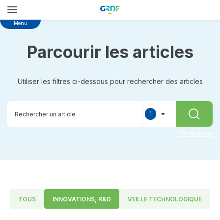
Skip
Menu
to
main
Parcourir les articles
content
Utiliser les filtres ci-dessous pour rechercher des articles
1
RECHER
selected
Réinitialiser
TOUS
INNOVATIONS, R&D
VEILLE TECHNOLOGIQUE