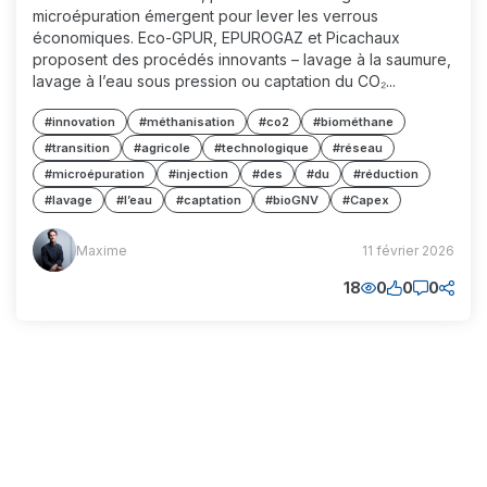
microépuration émergent pour lever les verrous
économiques. Eco-GPUR, EPUROGAZ et Picachaux
proposent des procédés innovants – lavage à la saumure,
lavage à l’eau sous pression ou captation du CO₂...
#innovation
#méthanisation
#co2
#biométhane
#transition
#agricole
#technologique
#réseau
#microépuration
#injection
#des
#du
#réduction
#lavage
#l’eau
#captation
#bioGNV
#Capex
Maxime
Maxime
11 février 2026
(MM)
18
0
0
0