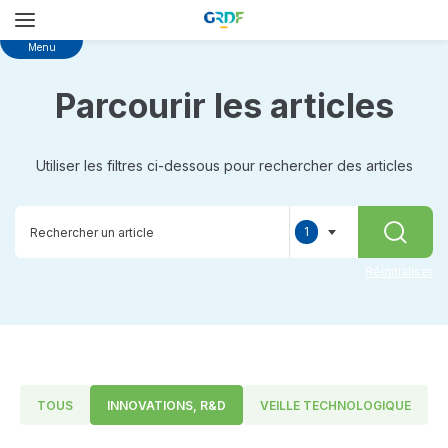
Skip
Menu
to
main
Parcourir les articles
content
Utiliser les filtres ci-dessous pour rechercher des articles
1
RECHER
selected
Réinitialiser
TOUS
INNOVATIONS, R&D
VEILLE TECHNOLOGIQUE