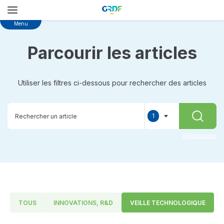
Skip
Menu
to
main
Parcourir les articles
content
Utiliser les filtres ci-dessous pour rechercher des articles
1
RECHER
selected
Réinitialiser
TOUS
INNOVATIONS, R&D
VEILLE TECHNOLOGIQUE