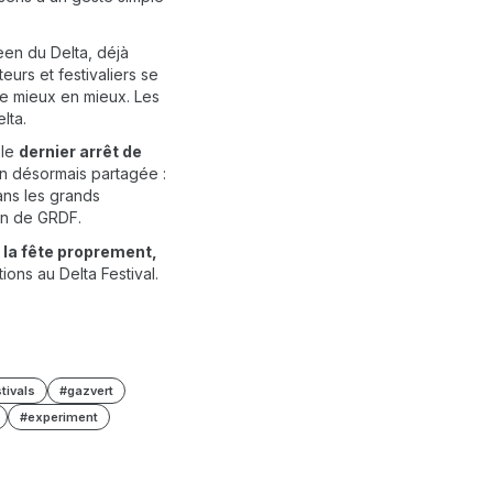
reen du Delta, déjà
eurs et festivaliers se
 de mieux en mieux. Les
lta.
 le
dernier arrêt de
ion désormais partagée :
ans les grands
on de GRDF.
e la fête proprement,
tions au Delta Festival.
tivals
#gazvert
#experiment