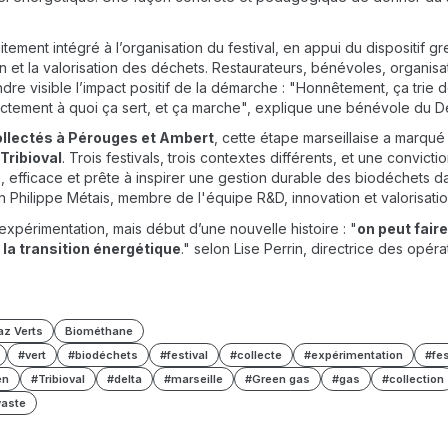
aitement intégré à l’organisation du festival, en appui du dispositif g
n et la valorisation des déchets. Restaurateurs, bénévoles, organisat
ndre visible l’impact positif de la démarche : "Honnêtement, ça trie
ctement à quoi ça sert, et ça marche", explique une bénévole du De
ollectés à Pérouges et Ambert
, cette étape marseillaise a marqué
Tribioval
. Trois festivals, trois contextes différents, et une convict
te, efficace et prête à inspirer une gestion durable des biodéchets d
 Philippe Métais, membre de l'équipe R&D, innovation et valorisati
expérimentation, mais début d’une nouvelle histoire : "
on peut fair
 la transition énergétique
." selon Lise Perrin, directrice des opéra
az Verts
Biométhane
#vert
#biodéchets
#festival
#collecte
#expérimentation
#fes
en
#Tribioval
#delta
#marseille
#Green gas
#gas
#collection
waste