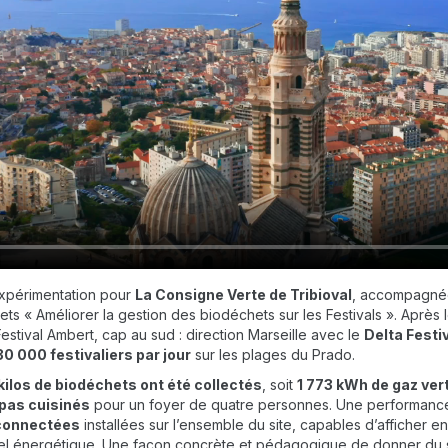
expérimentation pour
La Consigne Verte de Tribioval
, accompagné
jets
«
Améliorer la gestion des biodéchets sur les Festivals
»
. Après 
estival Ambert, cap au sud : direction Marseille avec le
Delta Festi
30 000 festivaliers par jour
sur les plages du Prado.
kilos de biodéchets ont été collectés
, soit
1 773 kWh de gaz ver
pas cuisinés
pour un foyer de quatre personnes. Une performanc
connectées
installées sur l’ensemble du site, capables d’afficher en
tiel énergétique. Une façon concrète et pédagogique de donner du 