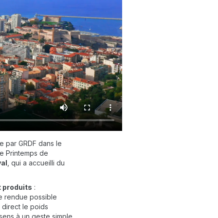
e par GRDF dans le
le Printemps de
val
, qui a accueilli du
t produits
:
e rendue possible
 direct le poids
sens à un geste simple