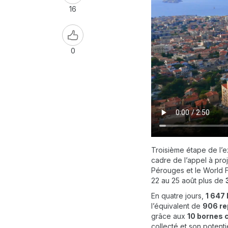
16
0
Troisième étape de l’
cadre de l’appel à pro
Pérouges et le World F
22 au 25 août plus de
En quatre jours,
1 647 
l’équivalent de
906 re
grâce aux
10 bornes 
collecté et son poten