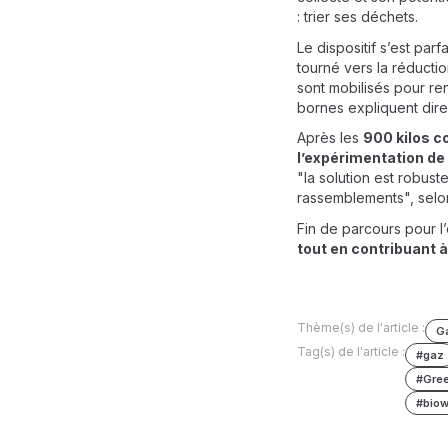
: trier ses déchets.
Le dispositif s’est parf
tourné vers la réductio
sont mobilisés pour re
bornes expliquent dire
Après les
900 kilos c
l’expérimentation de 
"la solution est robus
rassemblements", selon
Fin de parcours pour l’
tout en contribuant à
Thème(s) de l'article :
G
Tag(s) de l'article :
#gaz
#Gre
#bio