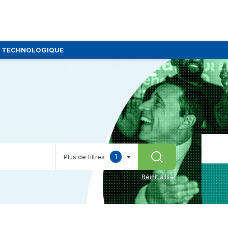
E TECHNOLOGIQUE
1
Plus de filtres
RECHERCHER
selected
Réinitialiser