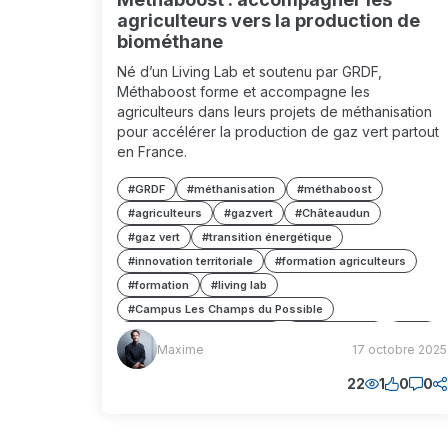
agriculteurs vers la production de
biométhane
Né d’un Living Lab et soutenu par GRDF,
Méthaboost forme et accompagne les
agriculteurs dans leurs projets de méthanisation
pour accélérer la production de gaz vert partout
en France.
#GRDF
#méthanisation
#méthaboost
#agriculteurs
#gazvert
#Châteaudun
#gaz vert
#transition énergétique
#innovation territoriale
#formation agriculteurs
#formation
#living lab
#Campus Les Champs du Possible
#Les Champs du Possible
#Village by CA
#aide
Maxime
Maxime
17 octobre 2025
(MM)
#Green gas
#anaerobic digestion
#energy
#local
#farmers
#training
#support
22
1
0
0