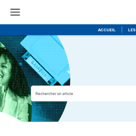
ACCUEIL
LES
Skip
to
main
content