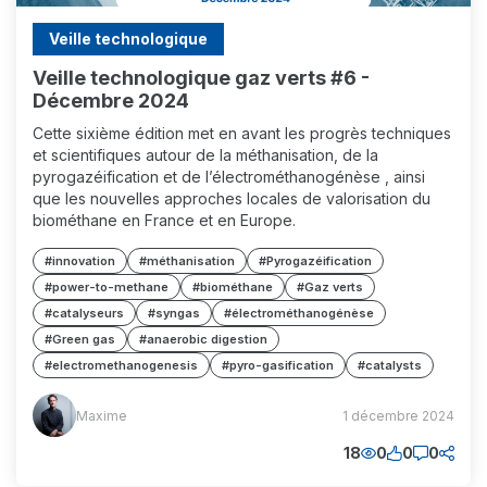
Veille technologique
Veille technologique gaz verts #6 -
Décembre 2024
Cette sixième édition met en avant les progrès techniques
et scientifiques autour de la méthanisation, de la
pyrogazéification et de l’électrométhanogénèse , ainsi
que les nouvelles approches locales de valorisation du
biométhane en France et en Europe.
#innovation
#méthanisation
#Pyrogazéification
#power-to-methane
#biométhane
#Gaz verts
#catalyseurs
#syngas
#électrométhanogénèse
#Green gas
#anaerobic digestion
#electromethanogenesis
#pyro-gasification
#catalysts
Maxime
Maxime
1 décembre 2024
(MM)
18
0
0
0