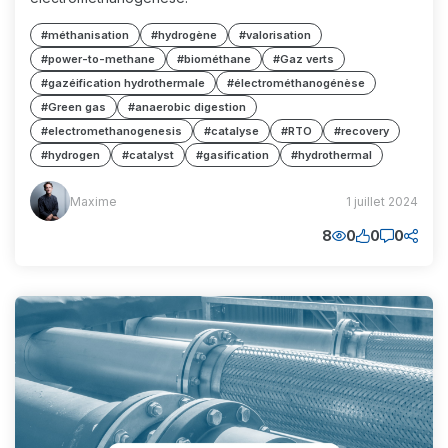
#méthanisation
#hydrogène
#valorisation
#power-to-methane
#biométhane
#Gaz verts
#gazéification hydrothermale
#électrométhanogénèse
#Green gas
#anaerobic digestion
#electromethanogenesis
#catalyse
#RTO
#recovery
#hydrogen
#catalyst
#gasification
#hydrothermal
Maxime
Maxime
1 juillet 2024
(MM)
8
0
0
0