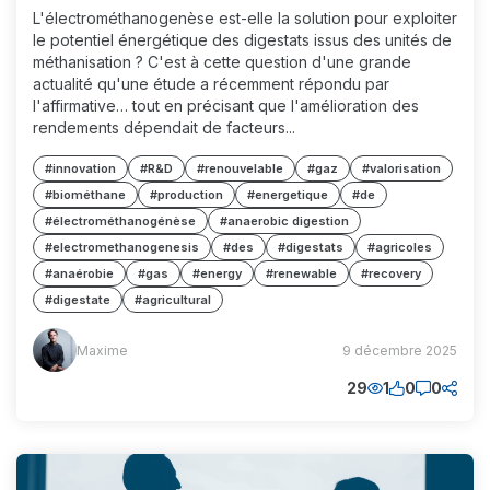
L'électrométhanogenèse est-elle la solution pour exploiter
le potentiel énergétique des digestats issus des unités de
méthanisation ? C'est à cette question d'une grande
actualité qu'une étude a récemment répondu par
l'affirmative… tout en précisant que l'amélioration des
rendements dépendait de facteurs...
#innovation
#R&D
#renouvelable
#gaz
#valorisation
#biométhane
#production
#energetique
#de
#électrométhanogénèse
#anaerobic digestion
#electromethanogenesis
#des
#digestats
#agricoles
#anaérobie
#gas
#energy
#renewable
#recovery
#digestate
#agricultural
Maxime
Maxime
9 décembre 2025
(MM)
29
1
0
0