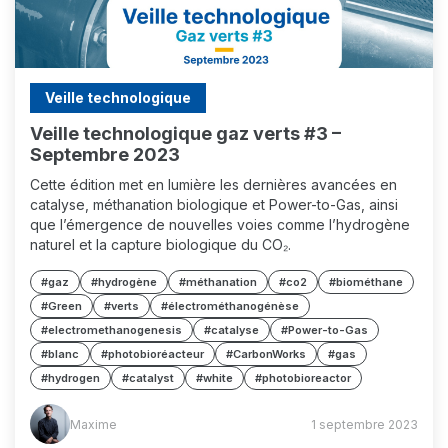
Veille technologique
Veille technologique gaz verts #3 –
Septembre 2023
Cette édition met en lumière les dernières avancées en
catalyse, méthanation biologique et Power-to-Gas, ainsi
que l’émergence de nouvelles voies comme l’hydrogène
naturel et la capture biologique du CO₂.
#gaz
#hydrogène
#méthanation
#co2
#biométhane
#Green
#verts
#électrométhanogénèse
#electromethanogenesis
#catalyse
#Power-to-Gas
#blanc
#photobioréacteur
#CarbonWorks
#gas
#hydrogen
#catalyst
#white
#photobioreactor
Maxime
Maxime
1 septembre 2023
(MM)