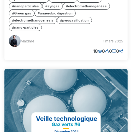
#nanoparticules
#syngas
#électrométhanogénèse
#Green gas
#anaerobic digestion
#electromethanogenesis
#pyrogasification
#nano-particles
Maxime
Maxime
1 mars 2025
(MM)
18
0
0
0