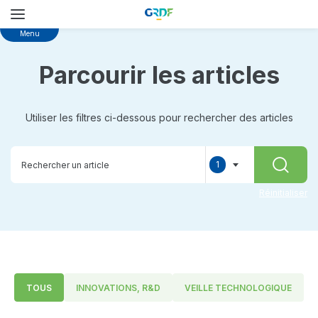
Skip
Menu
to
main
Parcourir les articles
content
Utiliser les filtres ci-dessous pour rechercher des articles
1
RECHER
selected
Réinitialiser
TOUS
INNOVATIONS, R&D
VEILLE TECHNOLOGIQUE