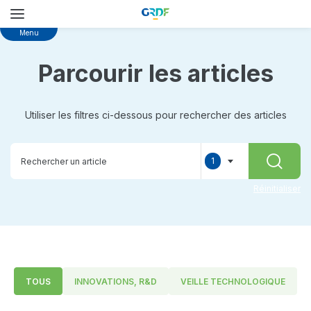
Skip
Menu
to
main
Parcourir les articles
content
Utiliser les filtres ci-dessous pour rechercher des articles
1
RECHER
selected
Réinitialiser
TOUS
INNOVATIONS, R&D
VEILLE TECHNOLOGIQUE