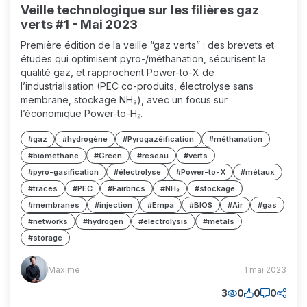
Veille technologique sur les filières gaz
verts #1 - Mai 2023
Première édition de la veille “gaz verts” : des brevets et
études qui optimisent pyro-/méthanation, sécurisent la
qualité gaz, et rapprochent Power-to-X de
l’industrialisation (PEC co-produits, électrolyse sans
membrane, stockage NH₃), avec un focus sur
l’économique Power-to-H₂.
#gaz
#hydrogène
#Pyrogazéification
#méthanation
#biométhane
#Green
#réseau
#verts
#pyro-gasification
#électrolyse
#Power-to-X
#métaux
#traces
#PEC
#Fairbrics
#NH₃
#stockage
#membranes
#injection
#Empa
#BIOS
#Air
#gas
#networks
#hydrogen
#electrolysis
#metals
#storage
Maxime
Maxime
1 mai 2023
(MM)
3
0
0
0