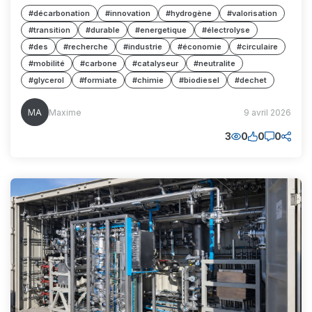
#décarbonation
#innovation
#hydrogène
#valorisation
#transition
#durable
#energetique
#électrolyse
#des
#recherche
#industrie
#économie
#circulaire
#mobilité
#carbone
#catalyseur
#neutralite
#glycerol
#formiate
#chimie
#biodiesel
#dechet
Maxime
Maxime
9 avril 2026
(MM)
3
0
0
0