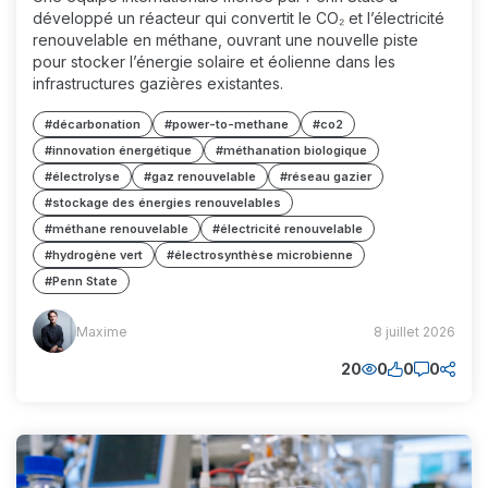
développé un réacteur qui convertit le CO₂ et l’électricité
renouvelable en méthane, ouvrant une nouvelle piste
pour stocker l’énergie solaire et éolienne dans les
infrastructures gazières existantes.
#décarbonation
#power-to-methane
#co2
#innovation énergétique
#méthanation biologique
#électrolyse
#gaz renouvelable
#réseau gazier
#stockage des énergies renouvelables
#méthane renouvelable
#électricité renouvelable
#hydrogène vert
#électrosynthèse microbienne
#Penn State
Maxime
Maxime
8 juillet 2026
(MM)
20
0
0
0