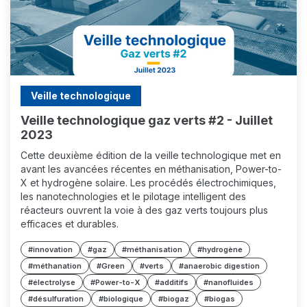
Veille technologique
Veille technologique gaz verts #2 - Juillet
2023
Cette deuxième édition de la veille technologique met en
avant les avancées récentes en méthanisation, Power-to-
X et hydrogène solaire. Les procédés électrochimiques,
les nanotechnologies et le pilotage intelligent des
réacteurs ouvrent la voie à des gaz verts toujours plus
efficaces et durables.
#innovation
#gaz
#méthanisation
#hydrogène
#méthanation
#Green
#verts
#anaerobic digestion
#électrolyse
#Power-to-X
#additifs
#nanofluides
#désulfuration
#biologique
#biogaz
#biogas