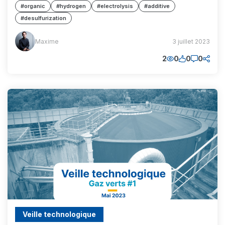
#organic
#hydrogen
#electrolysis
#additive
#desulfurization
Maxime
Maxime
3 juillet 2023
(MM)
2
0
0
0
Veille technologique