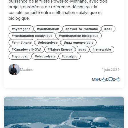
puissance de la filière Power-to-Methane, avec trois
projets européens de référence démontrant la
complémentarité entre méthanation catalytique et
biologique.
#hydrogène
#méthanation
#power-to-methane
#co2
#méthanation catalytique
#méthanation biologique
#e-méthane
#électrolyse
#gaz renouvelable
#Kanadevia INOVA
#Nature Energy
#gas
#renewable
#hydrogen
#electrolysis
#catalytic
Maxime
Maxime
1 juin 2024
(MM)
8
0
0
0