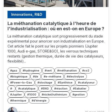
Innovations, R&D
La méthanation catalytique à l'heure de
l'industrialisation : où en est-on en Europe ?
La méthanation catalytique sort progressivement du stade
expérimental pour amorcer son industrialisation en Europe.
Cet article fait le point sur les projets pionniers (Jupiter
1000, Audi e-gas, STORE&GO), les verrous techniques
restants (gestion thermique, durée de vie des catalyseurs,
flexibilité)...
#gaz
#hydrogène
#vert
#méthanation
#co2
#biogénique
#de
#e-méthane
#électrolyse
#Power-to-Gas
#stockage
#Synthèse
#catalyseur
#·
#catalytique
#SNG
#réaction
#Sabatier
#Jupiter
#1000
#nickel/ruthénium
#gestion
#thermique
#d'énergie
Maxime