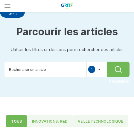
Skip
Menu
to
main
Parcourir les articles
content
Utiliser les filtres ci-dessous pour rechercher des articles
1
RECHER
selected
Réinitialiser
TOUS
INNOVATIONS, R&D
VEILLE TECHNOLOGIQUE