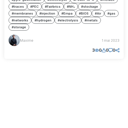
#traces
#PEC
#Fairbrics
#NH₃
#stockage
#membranes
#injection
#Empa
#BIOS
#Air
#gas
#networks
#hydrogen
#electrolysis
#metals
#storage
Maxime
Maxime
1 mai 2023
(MM)
3
0
0
0