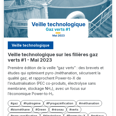
Veille technologique
Veille technologique sur les filières gaz
verts #1 - Mai 2023
Première édition de la veille “gaz verts” : des brevets et
études qui optimisent pyro-/méthanation, sécurisent la
qualité gaz, et rapprochent Power-to-X de
l’industrialisation (PEC co-produits, électrolyse sans
membrane, stockage NH₃), avec un focus sur
l’économique Power-to-H₂.
#gaz
#hydrogène
#Pyrogazéification
#méthanation
#biométhane
#Green
#réseau
#verts
#pyro-gasification
#électrolyse
#Power-to-X
#métaux