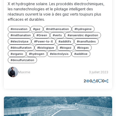
X et hydrogène solaire. Les procédés électrochimiques,
les nanotechnologies et le pilotage intelligent des
réacteurs ouvrent la voie à des gaz verts toujours plus
efficaces et durables.
#innovation
#gaz
#méthanisation
#hydrogène
#méthanation
#Green
#verts
#anaerobic digestion
#électrolyse
#Power-to-X
#additifs
#nanofluides
#désulfuration
#biologique
#biogaz
#biogas
#organic
#hydrogen
#electrolysis
#additive
#desulfurization
Maxime
Maxime
3 juillet 2023
(MM)
2
0
0
0