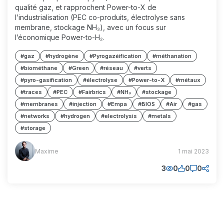
qualité gaz, et rapprochent Power-to-X de
l’industrialisation (PEC co-produits, électrolyse sans
membrane, stockage NH₃), avec un focus sur
l’économique Power-to-H₂.
#gaz
#hydrogène
#Pyrogazéification
#méthanation
#biométhane
#Green
#réseau
#verts
#pyro-gasification
#électrolyse
#Power-to-X
#métaux
#traces
#PEC
#Fairbrics
#NH₃
#stockage
#membranes
#injection
#Empa
#BIOS
#Air
#gas
#networks
#hydrogen
#electrolysis
#metals
#storage
Maxime
Maxime
1 mai 2023
(MM)
3
0
0
0