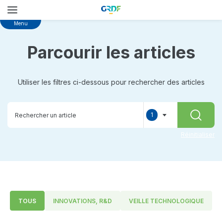
Skip
Menu
to
main
Parcourir les articles
content
Utiliser les filtres ci-dessous pour rechercher des articles
1
RECHER
selected
Réinitialiser
TOUS
INNOVATIONS, R&D
VEILLE TECHNOLOGIQUE