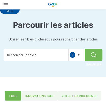
Skip
Menu
to
main
Parcourir les articles
content
Utiliser les filtres ci-dessous pour rechercher des articles
1
RECHER
selected
Réinitialiser
TOUS
INNOVATIONS, R&D
VEILLE TECHNOLOGIQUE