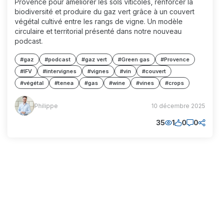
Provence pour améliorer les sols viticoles, renforcer la
biodiversité et produire du gaz vert grâce à un couvert
végétal cultivé entre les rangs de vigne. Un modèle
circulaire et territorial présenté dans notre nouveau
podcast.
#gaz
#podcast
#gaz vert
#Green gas
#Provence
#IFV
#intervignes
#vignes
#vin
#couvert
#végétal
#tenea
#gas
#wine
#vines
#crops
Philippe
Philippe
10 décembre 2025
(PP)
35
1
0
0