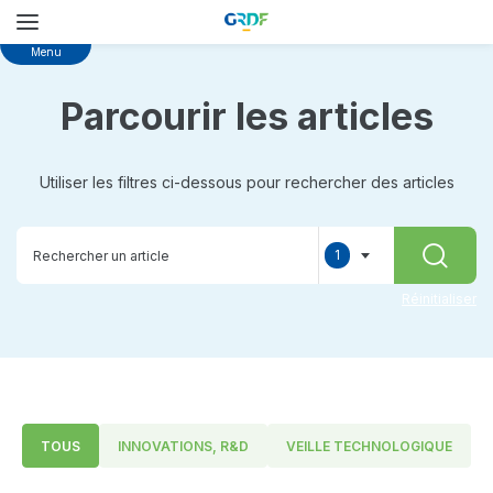
Skip
Menu
to
main
Parcourir les articles
content
Utiliser les filtres ci-dessous pour rechercher des articles
1
RECHER
selected
Réinitialiser
TOUS
INNOVATIONS, R&D
VEILLE TECHNOLOGIQUE