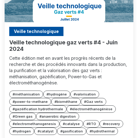
Veille technologique
Veille technologique gaz verts #4 - Juin
2024
Cette édition met en avant les progrès récents de la
recherche et des procédés innovants dans la production,
la purification et la valorisation des gaz verts :
méthanisation, gazéification, Power-to-Gas et
électrométhanogénèse.
#méthanisation
#hydrogène
#valorisation
#power-to-methane
#biométhane
#Gaz verts
#gazéification hydrothermale
#électrométhanogénèse
#Green gas
#anaerobic digestion
#electromethanogenesis
#catalyse
#RTO
#recovery
#hydrogen
#catalyst
#gasification
#hydrothermal