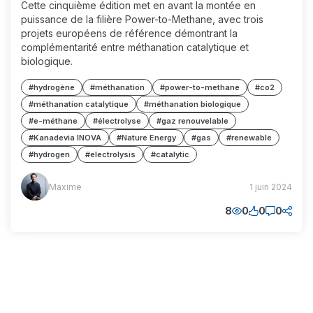
Cette cinquième édition met en avant la montée en
puissance de la filière Power-to-Methane, avec trois
projets européens de référence démontrant la
complémentarité entre méthanation catalytique et
biologique.
#hydrogène
#méthanation
#power-to-methane
#co2
#méthanation catalytique
#méthanation biologique
#e-méthane
#électrolyse
#gaz renouvelable
#Kanadevia INOVA
#Nature Energy
#gas
#renewable
#hydrogen
#electrolysis
#catalytic
Maxime
Maxime
1 juin 2024
(MM)
8
0
0
0