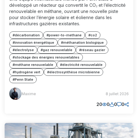
développé un réacteur qui convertit le CO₂ et l’électricité
renouvelable en méthane, ouvrant une nouvelle piste
pour stocker l’énergie solaire et éolienne dans les
infrastructures gazières existantes.
#décarbonation
#power-to-methane
#co2
#innovation énergétique
#méthanation biologique
#électrolyse
#gaz renouvelable
#réseau gazier
#stockage des énergies renouvelables
#méthane renouvelable
#électricité renouvelable
#hydrogène vert
#électrosynthèse microbienne
#Penn State
Maxime
Maxime
8 juillet 2026
(MM)
20
0
0
0