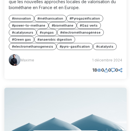
que les nouvelles approches locales de valorisation du
biométhane en France et en Europe.
#innovation
#méthanisation
#Pyrogazéification
#power-to-methane
#biométhane
#Gaz verts
#catalyseurs
#syngas
#électrométhanogénèse
#Green gas
#anaerobic digestion
#electromethanogenesis
#pyro-gasification
#catalysts
Maxime
Maxime
1 décembre 2024
(MM)
18
0
0
0