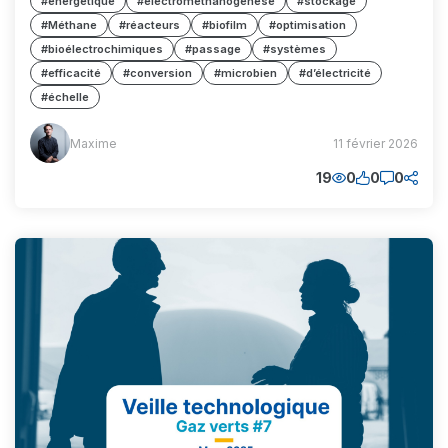
#energetique
#électrométhanogénèse
#stockage
#Méthane
#réacteurs
#biofilm
#optimisation
#bioélectrochimiques
#passage
#systèmes
#efficacité
#conversion
#microbien
#d’électricité
#échelle
Maxime
Maxime
11 février 2026
(MM)
19
0
0
0