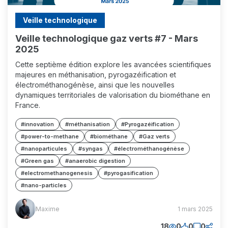
Veille technologique
Veille technologique gaz verts #7 - Mars
2025
Cette septième édition explore les avancées scientifiques
majeures en méthanisation, pyrogazéification et
électrométhanogénèse, ainsi que les nouvelles
dynamiques territoriales de valorisation du biométhane en
France.
#innovation
#méthanisation
#Pyrogazéification
#power-to-methane
#biométhane
#Gaz verts
#nanoparticules
#syngas
#électrométhanogénèse
#Green gas
#anaerobic digestion
#electromethanogenesis
#pyrogasification
#nano-particles
Maxime
Maxime
1 mars 2025
(MM)
18
0
0
0