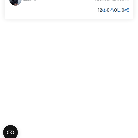
(MM)
12
0
0
0