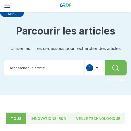
Skip
Menu
to
main
Parcourir les articles
content
Utiliser les filtres ci-dessous pour rechercher des articles
1
RECHER
selected
Réinitialiser
TOUS
INNOVATIONS, R&D
VEILLE TECHNOLOGIQUE