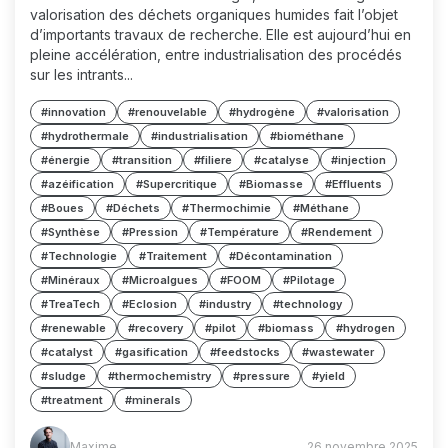
valorisation des déchets organiques humides fait l’objet
d’importants travaux de recherche. Elle est aujourd’hui en
pleine accélération, entre industrialisation des procédés
sur les intrants...
#innovation
#renouvelable
#hydrogène
#valorisation
#hydrothermale
#industrialisation
#biométhane
#énergie
#transition
#filiere
#catalyse
#injection
#azéification
#Supercritique
#Biomasse
#Effluents
#Boues
#Déchets
#Thermochimie
#Méthane
#Synthèse
#Pression
#Température
#Rendement
#Technologie
#Traitement
#Décontamination
#Minéraux
#Microalgues
#FOOM
#Pilotage
#TreaTech
#Eclosion
#industry
#technology
#renewable
#recovery
#pilot
#biomass
#hydrogen
#catalyst
#gasification
#feedstocks
#wastewater
#sludge
#thermochemistry
#pressure
#yield
#treatment
#minerals
Maxime
Maxime
26 novembre 2025