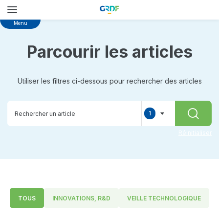
Skip
Menu
to
main
Parcourir les articles
content
Utiliser les filtres ci-dessous pour rechercher des articles
1
RECHER
selected
Réinitialiser
TOUS
INNOVATIONS, R&D
VEILLE TECHNOLOGIQUE