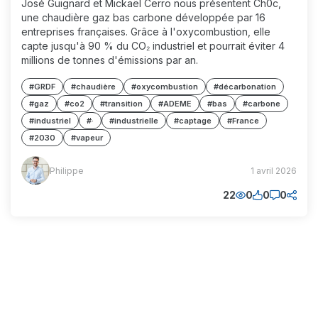
José Guignard et Mickaël Cerro nous présentent Ch0c,
une chaudière gaz bas carbone développée par 16
entreprises françaises. Grâce à l'oxycombustion, elle
capte jusqu'à 90 % du CO₂ industriel et pourrait éviter 4
millions de tonnes d'émissions par an.
#GRDF
#chaudière
#oxycombustion
#décarbonation
#gaz
#co2
#transition
#ADEME
#bas
#carbone
#industriel
#·
#industrielle
#captage
#France
#2030
#vapeur
Philippe
Philippe
1 avril 2026
(PP)
22
0
0
0