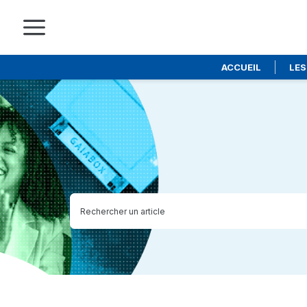
ACCUEIL
LES
Skip
to
main
content