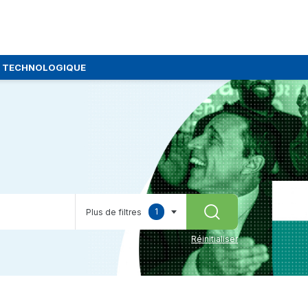
E TECHNOLOGIQUE
1
Plus de filtres
RECHERCHER
selected
Réinitialiser