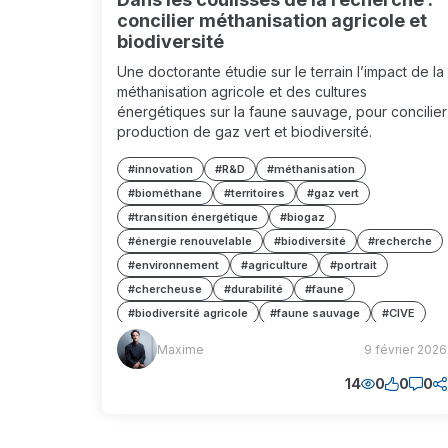
concilier méthanisation agricole et
biodiversité
Une doctorante étudie sur le terrain l’impact de la
méthanisation agricole et des cultures
énergétiques sur la faune sauvage, pour concilier
production de gaz vert et biodiversité.
#innovation
#R&D
#méthanisation
#biométhane
#territoires
#gaz vert
#transition énergétique
#biogaz
#énergie renouvelable
#biodiversité
#recherche
#environnement
#agriculture
#portrait
#chercheuse
#durabilité
#faune
#biodiversité agricole
#faune sauvage
#CIVE
Maxime
#cultures intermédiaires
#agriculture durable
Maxime
9 février 2026
(MM)
#pratiques agricoles
#impacts écologiques
14
0
0
0
#sciences du territoire
#recherche de terrain
#équilibre territorial