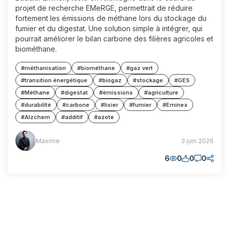
projet de recherche EMeRGE, permettrait de réduire
fortement les émissions de méthane lors du stockage du
fumier et du digestat. Une solution simple à intégrer, qui
pourrait améliorer le bilan carbone des filières agricoles et
biométhane.
#méthanisation
#biométhane
#gaz vert
#transition énergétique
#biogaz
#stockage
#GES
#Méthane
#digestat
#émissions
#agriculture
#durabilité
#carbone
#lisier
#fumier
#Eminex
#Alzchem
#additif
#azote
Maxime
Maxime
3 juin 2026
(MM)
6
0
0
0