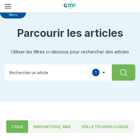
Skip
Menu
to
main
Parcourir les articles
content
Utiliser les filtres ci-dessous pour rechercher des articles
1
RECHER
selected
Réinitialiser
TOUS
INNOVATIONS, R&D
VEILLE TECHNOLOGIQUE