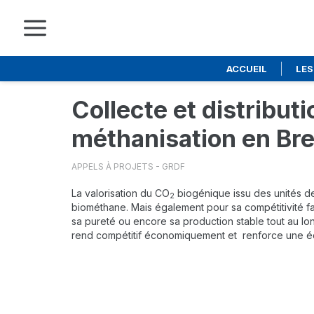
ACCUEIL
LES
Skip
to
Collecte et distribut
main
content
méthanisation en Bre
APPELS À PROJETS - GRDF
La valorisation du CO
biogénique issu des unités de
2
biométhane. Mais également pour sa compétitivité f
sa pureté ou encore sa production stable tout au long
rend compétitif économiquement et renforce une éco