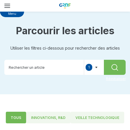
Skip
Menu
to
main
Parcourir les articles
content
Utiliser les filtres ci-dessous pour rechercher des articles
1
RECHER
selected
Réinitialiser
TOUS
INNOVATIONS, R&D
VEILLE TECHNOLOGIQUE