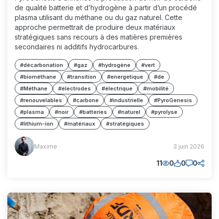
de qualité batterie et d’hydrogène à partir d’un procédé
plasma utilisant du méthane ou du gaz naturel. Cette
approche permettrait de produire deux matériaux
stratégiques sans recours à des matières premières
secondaires ni additifs hydrocarbures.
#décarbonation
#gaz
#hydrogène
#vert
#biométhane
#transition
#energetique
#de
#Méthane
#électrodes
#électrique
#mobilité
#renouvelables
#carbone
#industrielle
#PyroGenesis
#plasma
#noir
#batteries
#naturel
#pyrolyse
#lithium-ion
#matériaux
#stratégiques
Maxime
Maxime
3 juin 2026
(MM)
11
0
0
0