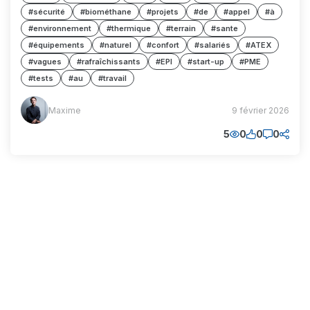
#sécurité
#biométhane
#projets
#de
#appel
#à
#environnement
#thermique
#terrain
#sante
#équipements
#naturel
#confort
#salariés
#ATEX
#vagues
#rafraîchissants
#EPI
#start-up
#PME
#tests
#au
#travail
Maxime
Maxime
9 février 2026
(MM)
5
0
0
0