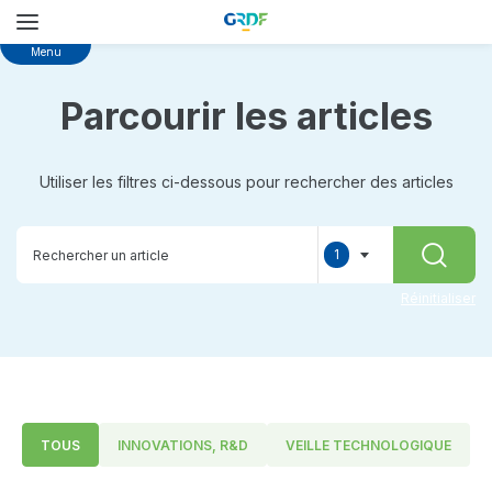
Skip
Menu
to
main
Parcourir les articles
content
Utiliser les filtres ci-dessous pour rechercher des articles
1
RECHER
selected
Réinitialiser
TOUS
INNOVATIONS, R&D
VEILLE TECHNOLOGIQUE