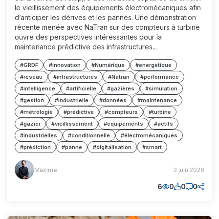
le vieillissement des équipements électromécaniques afin
d’anticiper les dérives et les pannes. Une démonstration
récente menée avec NaTran sur des compteurs à turbine
ouvre des perspectives intéressantes pour la
maintenance prédictive des infrastructures...
#GRDF
#innovation
#Numérique
#energetique
#réseau
#infrastructures
#Natran
#performance
#intelligence
#artificielle
#gazières
#simulation
#gestion
#industrielle
#données
#maintenance
#métrologie
#prédictive
#compteurs
#turbine
#gazier
#vieillissement
#équipements
#actifs
#industrielles
#conditionnelle
#électromécaniques
#prédiction
#panne
#digitalisation
#smart
Maxime
Maxime
3 juin 2026
(MM)
6
0
0
0