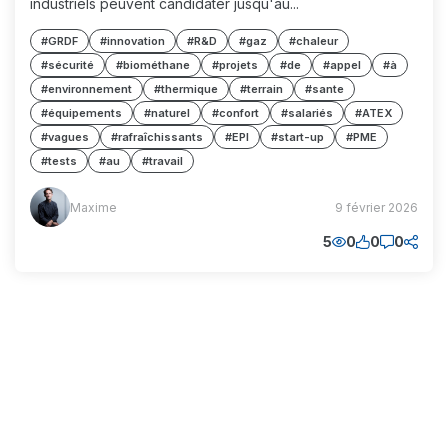
industriels peuvent candidater jusqu'au...
#GRDF
#innovation
#R&D
#gaz
#chaleur
#sécurité
#biométhane
#projets
#de
#appel
#à
#environnement
#thermique
#terrain
#sante
#équipements
#naturel
#confort
#salariés
#ATEX
#vagues
#rafraîchissants
#EPI
#start-up
#PME
#tests
#au
#travail
Maxime
Maxime
9 février 2026
(MM)
5
0
0
0