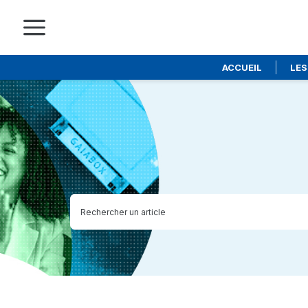
ACCUEIL
LES
Skip
to
main
content