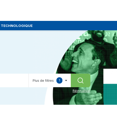
E TECHNOLOGIQUE
1
Plus de filtres
RECHERCHER
selected
Réinitialiser