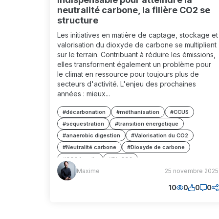
neutralité carbone, la filière CO2 se
structure
Les initiatives en matière de captage, stockage et
valorisation du dioxyde de carbone se multiplient
sur le terrain. Contribuant à réduire les émissions,
elles transforment également un problème pour
le climat en ressource pour toujours plus de
secteurs d'activité. L'enjeu des prochaines
années : mieux...
#décarbonation
#méthanisation
#CCUS
#séquestration
#transition énergétique
#anaerobic digestion
#Valorisation du CO2
#Neutralité carbone
#Dioxyde de carbone
#CO2 fossile
#BioCO2
Maxime
Maxime
25 novembre 2025
#Séquestration géologique
#Économie circulaire
(MM)
#Hubs industriels
#Hubs régionaux
10
0
0
0
#Usages industriels
#Modèles économiques
#Traçabilité
#Garanties d'origine
#Transport de CO2
#Mutualisation des flux