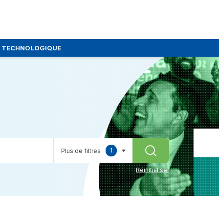
E TECHNOLOGIQUE
1
Plus de filtres
RECHERCHER
selected
Réinitialiser