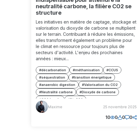
neutralité carbone, la filière CO2 se
structure
Les initiatives en matière de captage, stockage et
valorisation du dioxyde de carbone se multiplient
sur le terrain. Contribuant à réduire les émissions,
elles transforment également un problème pour
le climat en ressource pour toujours plus de
secteurs d'activité. L'enjeu des prochaines
années : mieux...
#décarbonation
#méthanisation
#CCUS
#séquestration
#transition énergétique
#anaerobic digestion
#Valorisation du CO2
#Neutralité carbone
#Dioxyde de carbone
#CO2 fossile
#BioCO2
Maxime
Maxime
25 novembre 2025
#Séquestration géologique
#Économie circulaire
(MM)
#Hubs industriels
#Hubs régionaux
10
0
0
0
#Usages industriels
#Modèles économiques
#Traçabilité
#Garanties d'origine
#Transport de CO2
#Mutualisation des flux