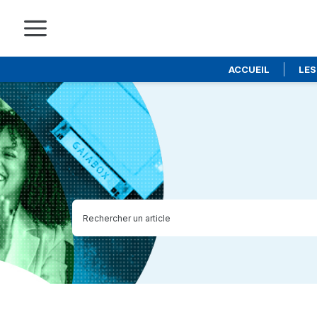
ACCUEIL
LES
Skip
to
main
content