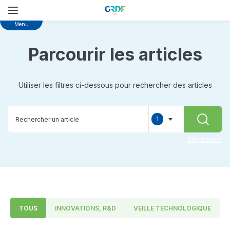
Skip
Menu
to
main
Parcourir les articles
content
Utiliser les filtres ci-dessous pour rechercher des articles
1
RECHER
selected
Réinitialiser
TOUS
INNOVATIONS, R&D
VEILLE TECHNOLOGIQUE