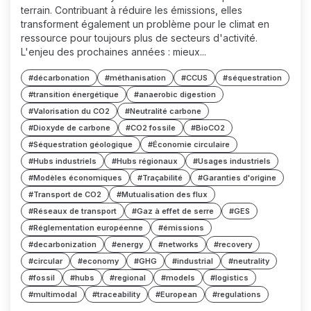
terrain. Contribuant à réduire les émissions, elles
transforment également un problème pour le climat en
ressource pour toujours plus de secteurs d'activité.
L'enjeu des prochaines années : mieux...
#décarbonation
#méthanisation
#CCUS
#séquestration
#transition énergétique
#anaerobic digestion
#Valorisation du CO2
#Neutralité carbone
#Dioxyde de carbone
#CO2 fossile
#BioCO2
#Séquestration géologique
#Économie circulaire
#Hubs industriels
#Hubs régionaux
#Usages industriels
#Modèles économiques
#Traçabilité
#Garanties d'origine
#Transport de CO2
#Mutualisation des flux
#Réseaux de transport
#Gaz à effet de serre
#GES
#Réglementation européenne
#émissions
#decarbonization
#energy
#networks
#recovery
#circular
#economy
#GHG
#industrial
#neutrality
#fossil
#hubs
#regional
#models
#logistics
#multimodal
#traceability
#European
#regulations