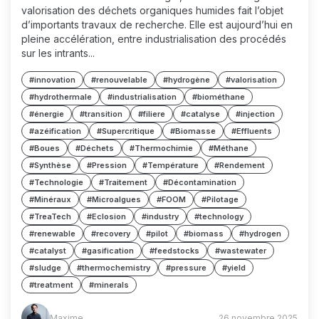
valorisation des déchets organiques humides fait l’objet
d’importants travaux de recherche. Elle est aujourd’hui en
pleine accélération, entre industrialisation des procédés
sur les intrants...
#innovation
#renouvelable
#hydrogène
#valorisation
#hydrothermale
#industrialisation
#biométhane
#énergie
#transition
#filiere
#catalyse
#injection
#azéification
#Supercritique
#Biomasse
#Effluents
#Boues
#Déchets
#Thermochimie
#Méthane
#Synthèse
#Pression
#Température
#Rendement
#Technologie
#Traitement
#Décontamination
#Minéraux
#Microalgues
#FOOM
#Pilotage
#TreaTech
#Eclosion
#industry
#technology
#renewable
#recovery
#pilot
#biomass
#hydrogen
#catalyst
#gasification
#feedstocks
#wastewater
#sludge
#thermochemistry
#pressure
#yield
#treatment
#minerals
Maxime
Maxime
26 novembre 2025