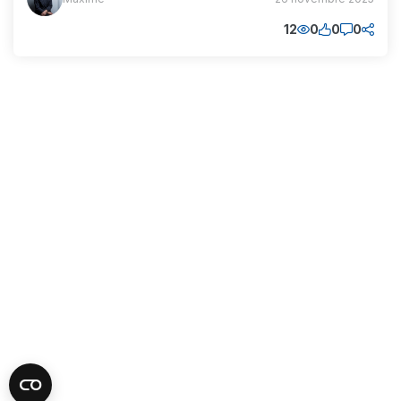
(MM)
12
0
0
0