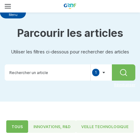
Skip
Menu
to
main
Parcourir les articles
content
Utiliser les filtres ci-dessous pour rechercher des articles
1
RECHER
selected
Réinitialiser
TOUS
INNOVATIONS, R&D
VEILLE TECHNOLOGIQUE