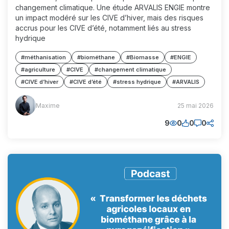
changement climatique. Une étude ARVALIS ENGIE montre
un impact modéré sur les CIVE d’hiver, mais des risques
accrus pour les CIVE d’été, notamment liés au stress
hydrique
#méthanisation
#biométhane
#Biomasse
#ENGIE
#agriculture
#CIVE
#changement climatique
#CIVE d’hiver
#CIVE d’été
#stress hydrique
#ARVALIS
Maxime
Maxime
25 mai 2026
(MM)
9
0
0
0