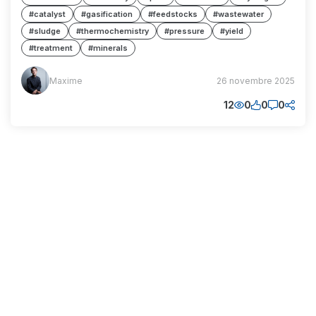
#catalyst
#gasification
#feedstocks
#wastewater
#sludge
#thermochemistry
#pressure
#yield
#treatment
#minerals
Maxime
Maxime
26 novembre 2025
(MM)
12
0
0
0