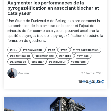
Augmenter les performances de la
pyrogazéification en associant biochar et
catalyseur
Une étude de l'université de Beijing explore comment la
carbonisation de la biomasse en biochar et l'ajout de
minerais de fer comme catalyseurs peuvent améliorer la
qualité du syngas issu de la pyrogazéification et réduire la
formation de goudrons.
#R&D
#renouvelable
#gaz
#vert
#Pyrogazéification
#gazéification
#biométhane
#énergie
#syngas
#Biomasse
#biochar
#catalyseur
#goudrons
Maxime
Maxime
27 février 2026
(MM)
16
0
0
0