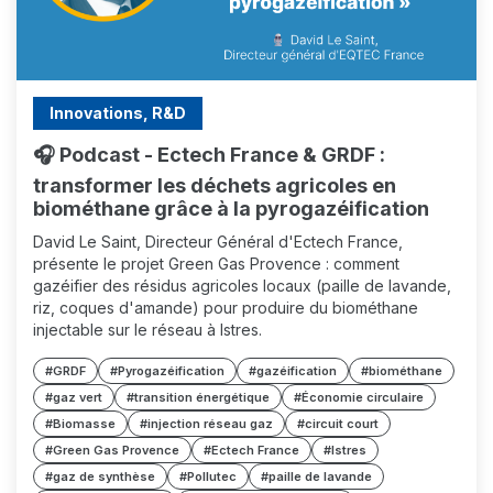
Innovations, R&D
🎧 Podcast - Ectech France & GRDF :
transformer les déchets agricoles en
biométhane grâce à la pyrogazéification
David Le Saint, Directeur Général d'Ectech France,
présente le projet Green Gas Provence : comment
gazéifier des résidus agricoles locaux (paille de lavande,
riz, coques d'amande) pour produire du biométhane
injectable sur le réseau à Istres.
#GRDF
#Pyrogazéification
#gazéification
#biométhane
#gaz vert
#transition énergétique
#Économie circulaire
#Biomasse
#injection réseau gaz
#circuit court
#Green Gas Provence
#Ectech France
#Istres
#gaz de synthèse
#Pollutec
#paille de lavande