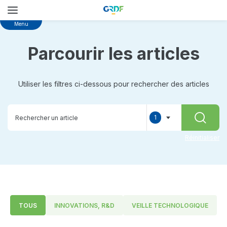
Skip
Menu
to
main
Parcourir les articles
content
Utiliser les filtres ci-dessous pour rechercher des articles
1
RECHER
selected
Réinitialiser
TOUS
INNOVATIONS, R&D
VEILLE TECHNOLOGIQUE