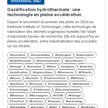
Innovations, R&D
Gazéification hydrothermale : une
technologie en pleine accélération
Depuis le lancement du premier site pilote en 2004 au
Karlsruhe Institute of Technologie, cette technologie de
valorisation des déchets organiques humides fait l’objet
d’importants travaux de recherche. Elle est aujourd’hui en
pleine accélération, entre industrialisation des procédés
sur les intrants...
#innovation
#renouvelable
#hydrogène
#valorisation
#hydrothermale
#industrialisation
#biométhane
#énergie
#transition
#filiere
#catalyse
#injection
#azéification
#Supercritique
#Biomasse
#Effluents
#Boues
#Déchets
#Thermochimie
#Méthane
#Synthèse
#Pression
#Température
#Rendement
#Technologie
#Traitement
#Décontamination
#Minéraux
#Microalgues
#FOOM
#Pilotage
#TreaTech
#Eclosion
#industry
#technology
#renewable
#recovery
#pilot
#biomass
#hydrogen