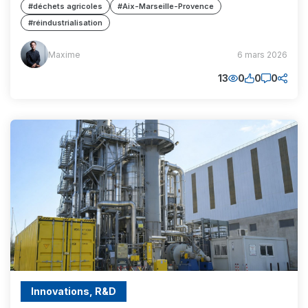
#déchets agricoles
#Aix-Marseille-Provence
#réindustrialisation
Maxime
Maxime
6 mars 2026
(MM)
13
0
0
0
Innovations, R&D