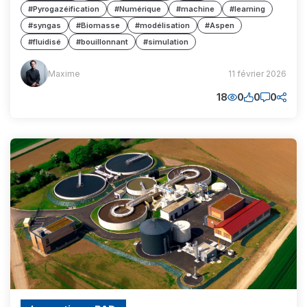
#Pyrogazéification
#Numérique
#machine
#learning
#syngas
#Biomasse
#modélisation
#Aspen
#fluidisé
#bouillonnant
#simulation
Maxime
Maxime
11 février 2026
(MM)
18
0
0
0