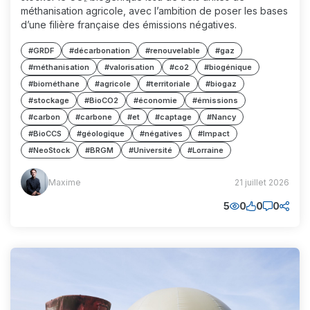
méthanisation agricole, avec l’ambition de poser les bases
d’une filière française des émissions négatives.
#GRDF
#décarbonation
#renouvelable
#gaz
#méthanisation
#valorisation
#co2
#biogénique
#biométhane
#agricole
#territoriale
#biogaz
#stockage
#BioCO2
#économie
#émissions
#carbon
#carbone
#et
#captage
#Nancy
#BioCCS
#géologique
#négatives
#Impact
#NeoStock
#BRGM
#Université
#Lorraine
Maxime
Maxime
21 juillet 2026
(MM)
5
0
0
0