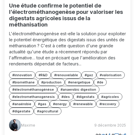
Une étude confirme le potentiel de
l’électrométhanogenèse pour valoriser les
digestats agricoles issus de la
méthanisation
L'électrométhanogenèse est-elle la solution pour exploiter
le potentiel énergétique des digestats issus des unités de
méthanisation ? C'est à cette question d'une grande
actualité qu'une étude a récemment répondu par
l'affirmative… tout en précisant que l'amélioration des
rendements dépendait de facteurs...
#innovation
#R&D
#renouvelable
#gaz
#valorisation
#biométhane
#production
#energetique
#de
#électrométhanogénèse
#anaerobic digestion
#electromethanogenesis
#des
#digestats
#agricoles
#anaérobie
#gas
#energy
#renewable
#recovery
#digestate
#agricultural
Maxime
Maxime
9 décembre 2025
(MM)