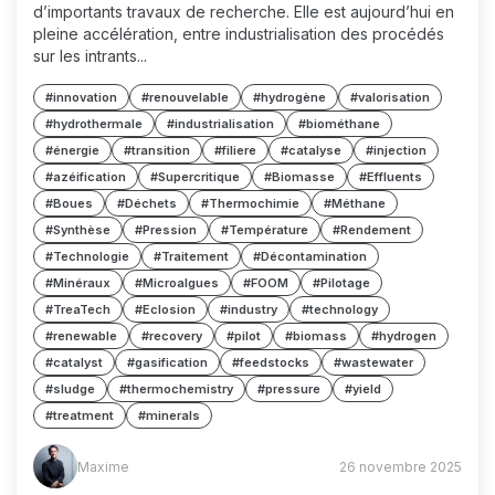
d’importants travaux de recherche. Elle est aujourd’hui en
pleine accélération, entre industrialisation des procédés
sur les intrants...
#innovation
#renouvelable
#hydrogène
#valorisation
#hydrothermale
#industrialisation
#biométhane
#énergie
#transition
#filiere
#catalyse
#injection
#azéification
#Supercritique
#Biomasse
#Effluents
#Boues
#Déchets
#Thermochimie
#Méthane
#Synthèse
#Pression
#Température
#Rendement
#Technologie
#Traitement
#Décontamination
#Minéraux
#Microalgues
#FOOM
#Pilotage
#TreaTech
#Eclosion
#industry
#technology
#renewable
#recovery
#pilot
#biomass
#hydrogen
#catalyst
#gasification
#feedstocks
#wastewater
#sludge
#thermochemistry
#pressure
#yield
#treatment
#minerals
Maxime
Maxime
26 novembre 2025
(MM)