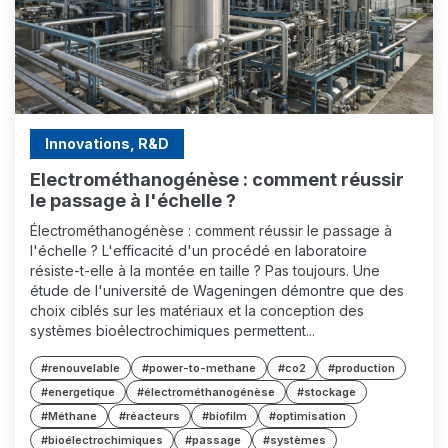
Innovations, R&D
Electrométhanogénèse : comment réussir
le passage à l'échelle ?
Électrométhanogénèse : comment réussir le passage à
l'échelle ? L'efficacité d'un procédé en laboratoire
résiste-t-elle à la montée en taille ? Pas toujours. Une
étude de l'université de Wageningen démontre que des
choix ciblés sur les matériaux et la conception des
systèmes bioélectrochimiques permettent...
#renouvelable
#power-to-methane
#co2
#production
#energetique
#électrométhanogénèse
#stockage
#Méthane
#réacteurs
#biofilm
#optimisation
#bioélectrochimiques
#passage
#systèmes