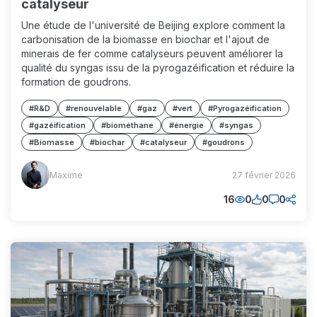
catalyseur
Une étude de l'université de Beijing explore comment la
carbonisation de la biomasse en biochar et l'ajout de
minerais de fer comme catalyseurs peuvent améliorer la
qualité du syngas issu de la pyrogazéification et réduire la
formation de goudrons.
#R&D
#renouvelable
#gaz
#vert
#Pyrogazéification
#gazéification
#biométhane
#énergie
#syngas
#Biomasse
#biochar
#catalyseur
#goudrons
Maxime
Maxime
27 février 2026
(MM)
16
0
0
0