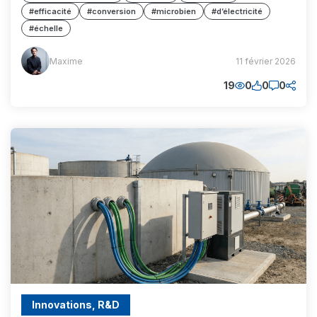
#efficacité
#conversion
#microbien
#d’électricité
#échelle
Maxime
Maxime
11 février 2026
(MM)
19
0
0
0
Innovations, R&D