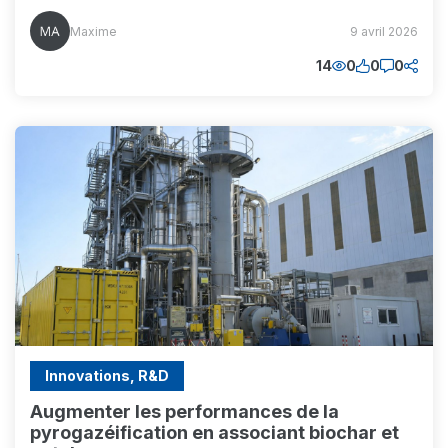
Maxime
Maxime
9 avril 2026
(MM)
14
0
0
0
Innovations, R&D
Augmenter les performances de la
pyrogazéification en associant biochar et