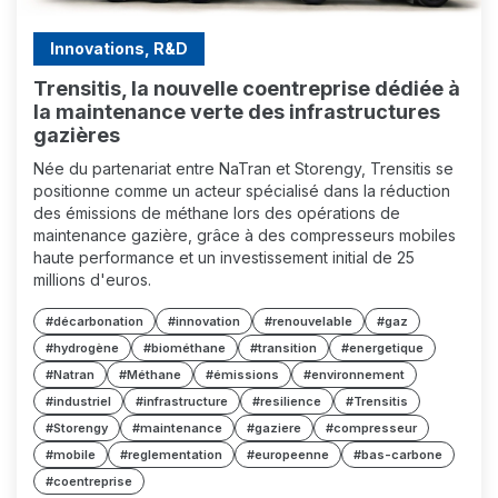
Innovations, R&D
Trensitis, la nouvelle coentreprise dédiée à
la maintenance verte des infrastructures
gazières
Née du partenariat entre NaTran et Storengy, Trensitis se
positionne comme un acteur spécialisé dans la réduction
des émissions de méthane lors des opérations de
maintenance gazière, grâce à des compresseurs mobiles
haute performance et un investissement initial de 25
millions d'euros.
#décarbonation
#innovation
#renouvelable
#gaz
#hydrogène
#biométhane
#transition
#energetique
#Natran
#Méthane
#émissions
#environnement
#industriel
#infrastructure
#resilience
#Trensitis
#Storengy
#maintenance
#gaziere
#compresseur
#mobile
#reglementation
#europeenne
#bas-carbone
#coentreprise