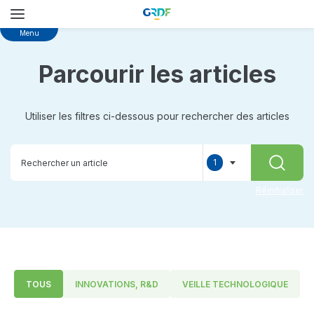
Skip
Menu
to
main
Parcourir les articles
content
Utiliser les filtres ci-dessous pour rechercher des articles
1
RECHER
selected
Réinitialiser
TOUS
INNOVATIONS, R&D
VEILLE TECHNOLOGIQUE