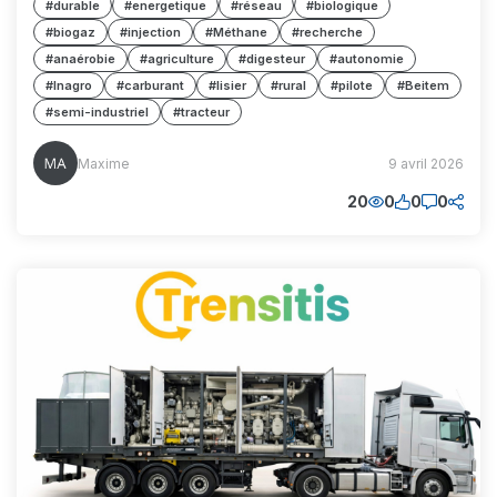
#durable
#energetique
#réseau
#biologique
#biogaz
#injection
#Méthane
#recherche
#anaérobie
#agriculture
#digesteur
#autonomie
#Inagro
#carburant
#lisier
#rural
#pilote
#Beitem
#semi-industriel
#tracteur
Maxime
Maxime
9 avril 2026
(MM)
20
0
0
0